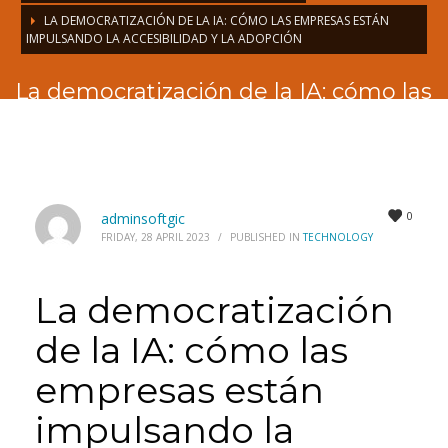
LA DEMOCRATIZACIÓN DE LA IA: CÓMO LAS EMPRESAS ESTÁN
IMPULSANDO LA ACCESIBILIDAD Y LA ADOPCIÓN
La democratización de la IA: cómo las
empresas están impulsando la
accesibilidad y la adopción
0
adminsoftgic
FRIDAY, 28 APRIL 2023
/
PUBLISHED IN
TECHNOLOGY
La democratización
de la IA: cómo las
empresas están
impulsando la