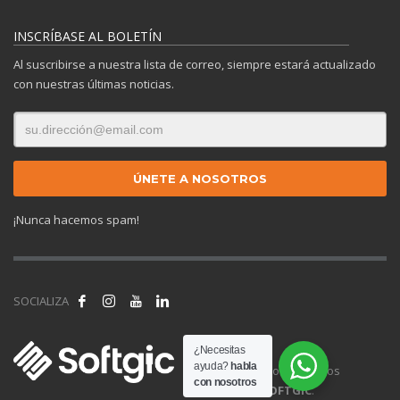
INSCRÍBASE AL BOLETÍN
Al suscribirse a nuestra lista de correo, siempre estará actualizado
con nuestras últimas noticias.
¡Nunca hacemos spam!
SOCIALIZA
¿Necesitas
ayuda?
habla
© 2025 Todos los derechos
con nosotros
reservados.
SOFTGIC
.