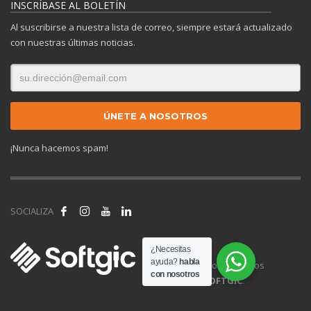
INSCRÍBASE AL BOLETÍN
Al suscribirse a nuestra lista de correo, siempre estará actualizado
con nuestras últimas noticias.
¡Nunca hacemos spam!
SOCIALIZA
¿Necesitas
ayuda?
habla
© 2025 Todos los derechos
con nosotros
reservados.
SOFTGIC
.