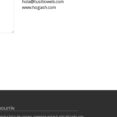
hola@tusitioweb.com
www.hogash.com
BOLETÍN
uestra lista de correo, siempre estará actualizado con