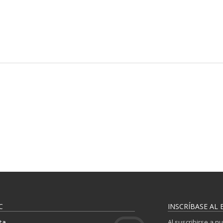
C
INSCRÍBASE AL 
ta
Al suscribirse a n