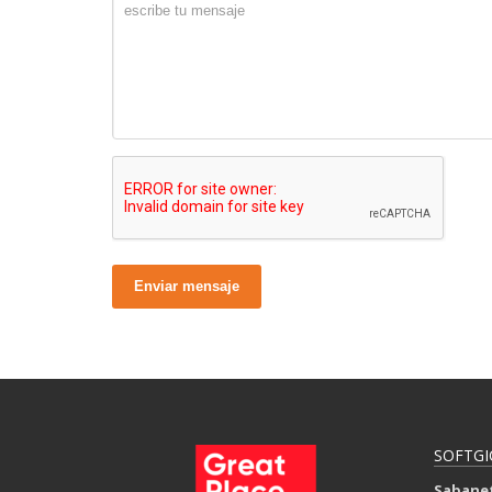
Enviar mensaje
SOFTGI
Sabane